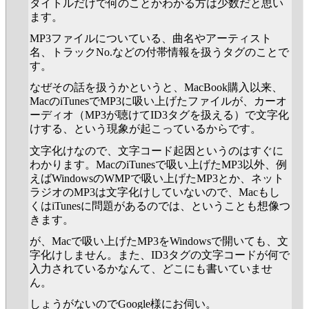
タイトルだけで何のことかわかる方は少数だと思い
ます。
MP3ファイルについている、曲名やアーティスト
名、トラックNo.などの付帯情報を扱うタグのことで
す。
なぜその話を扱うかというと、MacBook購入以来、
MacのiTunesでMP3に吸い上げたファイルが、カーオ
ーディオ（MP3が聴けてID3タグを扱える）で文字化
けする、という現象が起こっているからです。
文字化けなので、文字コード起因というのはすぐに
わかります。MacのiTunesで吸い上げたMP3以外、例
えばWindowsのWMPで吸い上げたMP3とか、ネット
ラジオのMP3は文字化けしていないので、Macもし
くはiTunesに問題があるのでは、ということも想像つ
きます。
が、Macで吸い上げたMP3をWindowsで開いても、文
字化けしません。また、ID3タグの文字コードが何で
入力されているかなんて、どこにも書いていませ
ん。
しょうがないのでGoogle様にお伺い。