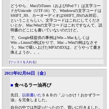
どうやら、MacのiTunes（およびiPod？）は文字コー
ドがUnicode（UTF-16）で、Windowsの文字コードは
SHIFT_JIS、カーオーディオはSHIFT_JISのみ対応、
ということらしい。文字コードはこれにしてくださ
いとか、Mac/Winの文字コードはこれですなんて、説
明書のどこにも書いていないのだけど。
で、Google様提供の事例はWin→Macもしくは
Win→Linuxの例ばかりで、Mac→Winの例はなさそ
う。Macで吸い上げたMP3のID3は、どうやって書き
換えようか。。。
[
ツッコミを入れる
]
2011年02月04日（金）
■
食べるラー油再び
先日、
以前書いた
Ｓ＆Ｂの「ぶっかけ！おかずラー
油」を完食しました。
自分の中では判定○だったので、買いに行きました。