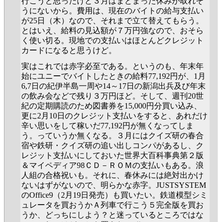
行こうと思ったけど３月はまとまった休みが取れそ
うにないから。費用は、現在のバイトの給与支払い
が25日（木）なので、それまで立て替えてもらう。
とはいえ、給料の見込額が７万円強なので、おそら
く使い切る。現地での支払いはほとんどクレジット
カードになると思うけど。
実はこれでは赤字必至である。というのも、年末年
始にユニーでバイトしたときの給料77,192円が、1月
6,7日の紀伊半島一周や14～17日の新潟出兵及び年末
の飲み会などで残り３万円ほど。そして、週刊20世
紀の定期購読のため図書券を15,000円分買い込み、
更に2月10日のクレジット支払いをすると、あれだけ
辛い思いをして稼いだ77,192円が無くなってしま
う。っていうか無くなる。３月にはクイズ研の春合
宿や鉄研・クイズ研の追い出しコンパがあるし、ク
レジット支払いにしておいた世界大百科事典第２版
＆マイペディア98ＣＤ－ＲＯＭの支払いもある。浪
人組の合格祝いも。それに、春休みには絶対出かけ
ないはずがないので、明らかな赤字。JUSTSYSTEM
のOffice9（2月19日発売）も買いたい。鉄道模型シミ
ュレータを買おうかＡ列車で行こう５完全版を買お
うか、どっちにしよう？と迷っているところではな