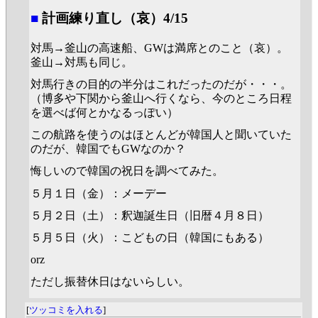
■
計画練り直し（哀）4/15
対馬→釜山の高速船、GWは満席とのこと（哀）。
釜山→対馬も同じ。
対馬行きの目的の半分はこれだったのだが・・・。
（博多や下関から釜山へ行くなら、今のところ日程
を選べば何とかなるっぽい）
この航路を使うのはほとんどが韓国人と聞いていた
のだが、韓国でもGWなのか？
悔しいので韓国の祝日を調べてみた。
５月１日（金）：メーデー
５月２日（土）：釈迦誕生日（旧暦４月８日）
５月５日（火）：こどもの日（韓国にもある）
orz
ただし振替休日はないらしい。
[
ツッコミを入れる
]