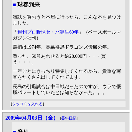
■
球春到来
雑誌を買おうと本屋に行ったら、こんな本を見つけ
ました。
「
週刊プロ野球セ・パ誕生60年
」（ベースボールマ
ガジン社刊）
最初は1974年、
長島引退
ドラゴンズ優勝の年。
買った。50号あわせると約28,000円・・・買
う・・・。
一年ごとにきっちり特集してくれるから、貴重な写
真をたくさん出してくれてます。
長島の引退試合は中日戦だったのですが、ウラで優
勝パレードしていたとは知らなかった。。。
[
ツッコミを入れる
]
2009年04月03日（金）
[
長年日記
]
■
祭り