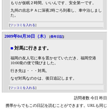
もりが仮眠２時間。いいんです、安全第一です。
九州の吉志ＰＡに深夜2時ごろ到着し、車中泊しまし
た。
[
ツッコミを入れる
]
2009年04月30日（木）
[
長年日記
]
■
対馬に行きます。
福岡の友人宅に車を置かせていただき、福岡空港
10:00発の便で飛びました。
行き先は・・・対馬。
なぜ対馬なのかは、後日追記します。
[
ツッコミを入れる
]
訪問者数 今日 昨日
携帯からでもこの日記を読むことができます。URLも同じ