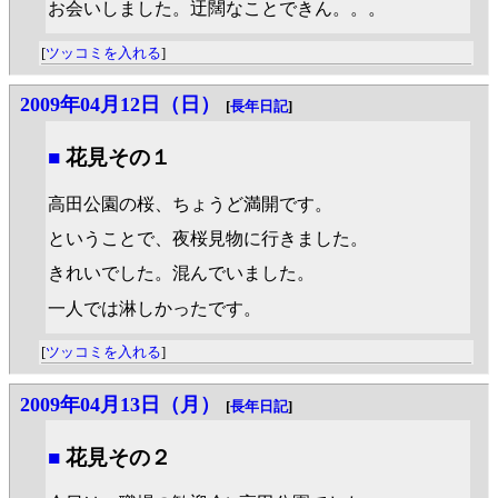
お会いしました。迂闊なことできん。。。
[
ツッコミを入れる
]
2009年04月12日（日）
[
長年日記
]
■
花見その１
高田公園の桜、ちょうど満開です。
ということで、夜桜見物に行きました。
きれいでした。混んでいました。
一人では淋しかったです。
[
ツッコミを入れる
]
2009年04月13日（月）
[
長年日記
]
■
花見その２