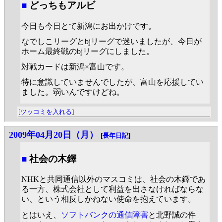
■
どっちもアルビ
今日も今日とて新潟にお出かけです。
なでしこリーグとbjリーグで迷いましたが、今日が
ホーム最終戦のbjリーグにしました。
対戦カードは新潟×富山です。
特に意識していませんでしたが、富山を応援してい
ました。弱いんですけどね。
[
ツッコミを入れる
]
2009年04月20日（月）
[
長年日記
]
■
社会の木鐸
NHKと共同通信以外のマスコミは、社会の木鐸であ
る一方、株式会社として利益を出さなければならな
い、という相反しかねない使命を抱えています。
とはいえ、
ソフトバンクの通信障害
と北野誠の件