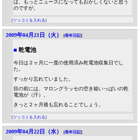
は、もっとニュースになってもおかしくないと思う
のですが。
[
ツッコミを入れる
]
2009年04月21日（火）
[
長年日記
]
■
乾電池
今日は２ヶ月に一度の使用済み乾電池収集日でし
た。
すっかり忘れていました。
目の前には、マロングラッセの空き箱いっぱいの乾
電池が（汗）。
きっと２ヶ月後も忘れることでしょう。
[
ツッコミを入れる
]
2009年04月22日（水）
[
長年日記
]