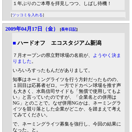
１年ぶりのご本尊を拝見しつつ、しばし待機！
[
ツッコミを入れる
]
2009年04月17日（金）
[
長年日記
]
■
ハードオフ エコスタジアム新潟
７月オープンの県立野球場の名前が、
ようやく決ま
りました
。
いろいろすったもんだがありまして。
知事はネーミングライツを行う方針だったものの、
１回目は応募者ゼロ。一方でドカベン球場を推す声
も大きく、水島信司サイドも「無償で使用してもよ
い」と言っていたのですが、「企業名との併用は
NG」とのことで。なぜ併用NGかは、ネーミングラ
イツを競り落とした企業がどこか、を踏まえて考え
てみてください。
で、ネーミングライツ募集を強行し、今回の結果に
なった、と。