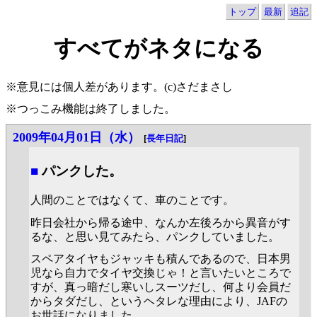
トップ
最新
追記
すべてがネタになる
※意見には個人差があります。(c)さだまさし
※つっこみ機能は終了しました。
2009年04月01日（水）
[
長年日記
]
■
パンクした。
人間のことではなくて、車のことです。
昨日会社から帰る途中、なんか左後ろから異音がす
るな、と思い見てみたら、パンクしていました。
スペアタイヤもジャッキも積んであるので、日本男
児なら自力でタイヤ交換じゃ！と言いたいところで
すが、真っ暗だし寒いしスーツだし、何より会員だ
からタダだし、というヘタレな理由により、JAFの
お世話になりました。