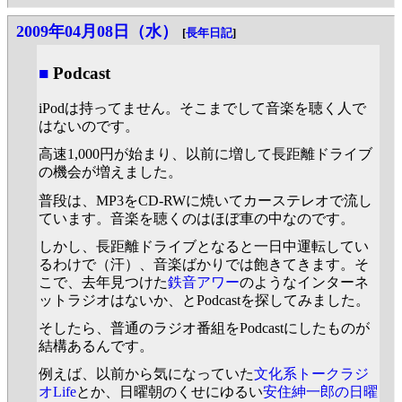
2009年04月08日（水）
[
長年日記
]
■
Podcast
iPodは持ってません。そこまでして音楽を聴く人で
はないのです。
高速1,000円が始まり、以前に増して長距離ドライブ
の機会が増えました。
普段は、MP3をCD-RWに焼いてカーステレオで流し
ています。音楽を聴くのはほぼ車の中なのです。
しかし、長距離ドライブとなると一日中運転してい
るわけで（汗）、音楽ばかりでは飽きてきます。そ
こで、去年見つけた
鉄音アワー
のようなインターネ
ットラジオはないか、とPodcastを探してみました。
そしたら、普通のラジオ番組をPodcastにしたものが
結構あるんです。
例えば、以前から気になっていた
文化系トークラジ
オLife
とか、日曜朝のくせにゆるい
安住紳一郎の日曜