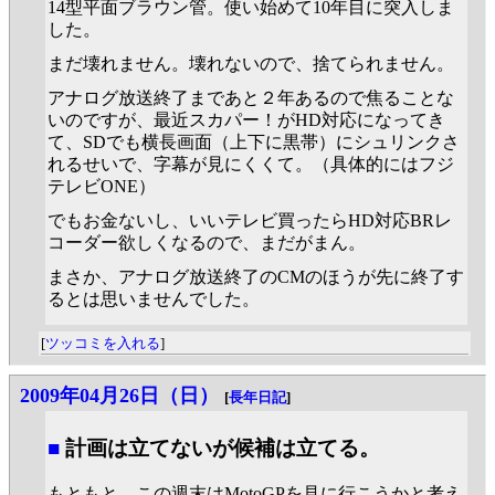
14型平面ブラウン管。使い始めて10年目に突入しま
した。
まだ壊れません。壊れないので、捨てられません。
アナログ放送終了まであと２年あるので焦ることな
いのですが、最近スカパー！がHD対応になってき
て、SDでも横長画面（上下に黒帯）にシュリンクさ
れるせいで、字幕が見にくくて。（具体的にはフジ
テレビONE）
でもお金ないし、いいテレビ買ったらHD対応BRレ
コーダー欲しくなるので、まだがまん。
まさか、アナログ放送終了のCMのほうが先に終了す
るとは思いませんでした。
[
ツッコミを入れる
]
2009年04月26日（日）
[
長年日記
]
■
計画は立てないが候補は立てる。
もともと、この週末はMotoGPを見に行こうかと考え