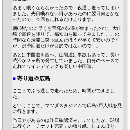
あまり眠くならなかったので、夜通し走ってしまい
ました。先日眠れない日があったのに翌日何とかな
ったので、今回も走れるだけ走ります。
朝6時なのに早くも宝塚の渋滞が始まったので、大山
崎で高速を降りて、福知山を回ってみました。この
時間なら渋滞に突っ込んだほうが早くて安いのです
が、渋滞回避だけが目的ではないので…。
あとは中国道を西へ。山陽道は事故もあって、長い
渋滞が２ヶ所で発生していました。自分のペースで
走れてワインディングも楽しい中国道。
■
寄り道＠広島
ここまでぶっ通しで走れたため、時間ができまし
た。
ということで、マツダスタジアムで広島×巨人戦を見
に行きます。
当日券があるのは昨日確認済み。…でしたが、球場
に行くと「チケット完売」の張り紙。しょんぼり。