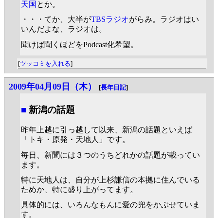
天国
とか。
・・・てか、大半が
TBSラジオ
がらみ。ラジオはい
いんだよな、ラジオは。
聞けば聞くほどをPodcast化希望。
[
ツッコミを入れる
]
2009年04月09日（木）
[
長年日記
]
■
新潟の話題
昨年上越に引っ越して以来、新潟の話題といえば
「トキ・原発・天地人」です。
毎日、新聞には３つのうちどれかの話題が載ってい
ます。
特に天地人は、自分が上杉謙信の本拠に住んでいる
ためか、特に盛り上がってます。
具体的には、いろんなもんに愛の兜をかぶせていま
す。