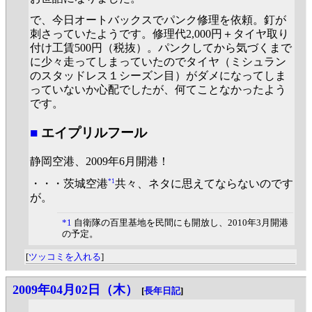
で、今日オートバックスでパンク修理を依頼。釘が
刺さっていたようです。修理代2,000円＋タイヤ取り
付け工賃500円（税抜）。パンクしてから気づくまで
に少々走ってしまっていたのでタイヤ（ミシュラン
のスタッドレス１シーズン目）がダメになってしま
っていないか心配でしたが、何てことなかったよう
です。
■
エイプリルフール
静岡空港、2009年6月開港！
*1
・・・茨城空港
共々、ネタに思えてならないのです
が。
*1
自衛隊の百里基地を民間にも開放し、2010年3月開港
の予定。
[
ツッコミを入れる
]
2009年04月02日（木）
[
長年日記
]