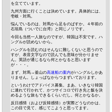
を立てています。
九州方面に行くことは決めています。具体的には、
壱岐・対馬。
悩んでいるのは、対馬から足をのばすか。４年前の
石垣島（ついでに台湾）と同じノリです。
今回も当然一人旅なのですが、韓国は不安です。ハ
ングルが読めないから。
ハングルを読むのはそんなに難しくないと思うので
すが、表音文字なので読んでも意味が分かりませ
ん。英語が通じるなら何とかなると思います
が・・・。
まず、対馬→釜山の
高速船の案内
がハングルしかあ
りません。しょっぱなからつまずいております。
というわけでアドバイス募集。まあ、いきなり韓国
に連れて行かれて、かつサイコロで行き先と飯を決
めるような旅もできるくらいだし。何とかなるか。
反日感情（および反韓感情）が実際どうなのかは、
この目で見て、感じてこようと思ってます。