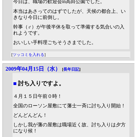
今日は、職場の歓迎会in高田公園でした。
本当はあさってのはずでしたが、天候の都合上、い
きなり今日に前倒し。
幹事（♂）が午後半休を取って準備する気合いの入
れようです。
おいしい手料理ごちそうさまでした。
[
ツッコミを入れる
]
2009年04月15日（水）
[
長年日記
]
■
討ち入りですよ。
４月１５日午前０時！
全国のローソン屋敷にて藩士一斉に討ち入り開始！
どんどんどん！
しかし我が藩の屋敷は職場近く故、討ち入りは夕方
になり候！