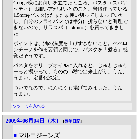
Google様にお伺いを立てたところ、パスタ（スパゲ
ッティ）は細い方が良いとのこと。普段使っている
1.5mmφパスタはたまたま使い切ってしまっていた
し、自分のフライパンでは半分に折らないと調理で
きないので、サラスパ（1.4mmφ）を買ってきまし
た。
ポイントは、油の温度を上げすぎないこと。ペペロ
ンチーノを作る要領と同じで、パスタを「煮る」感
覚だそうです。
パスタをオリーブオイルに入れると、じゅわじゅわ
ーっと揚がって、ものの15秒で出来上がり。うん、
うまい。定番化決定。
ついでなので、にんにくも揚げてみました。うん。
うまい。
[
ツッコミを入れる
]
2009年06月04日（木）
[
長年日記
]
■
マルニジーンズ