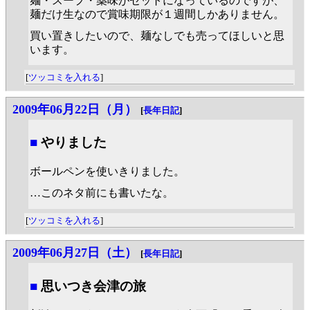
麺・スープ・薬味がセットになっているのですが、
麺だけ生なので賞味期限が１週間しかありません。
買い置きしたいので、麺なしでも売ってほしいと思
います。
[
ツッコミを入れる
]
2009年06月22日（月）
[
長年日記
]
■
やりました
ボールペンを使いきりました。
…このネタ前にも書いたな。
[
ツッコミを入れる
]
2009年06月27日（土）
[
長年日記
]
■
思いつき会津の旅