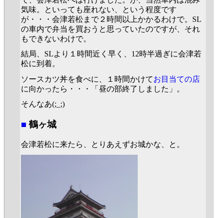
気味。といっても座れない、という程度です
が・・・会津若松まで２時間以上かかるわけで。SL
の車内で弁当を買おうと思っていたのですが、それ
もできないわけで。
結局、SLより１時間近く早く、12時半過ぎに会津若
松に到着。
ソースカツ丼を食べに、１時間かけて
お目当ての店
に向かったら・・・「昼の部終了しました」。
そんなあ(;_;)
■
鶴ヶ城
会津若松に来たら、とりあえずお城かな、と。