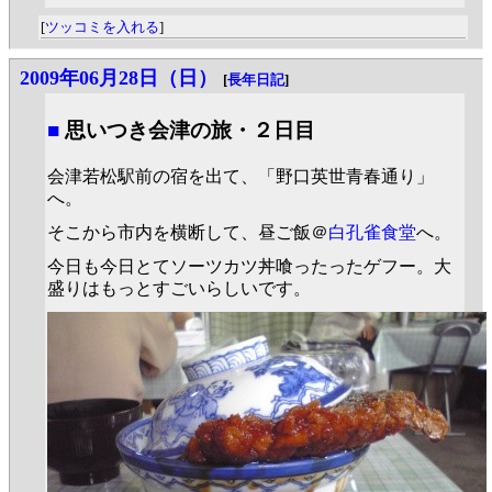
[
ツッコミを入れる
]
2009年06月28日（日）
[
長年日記
]
■
思いつき会津の旅・２日目
会津若松駅前の宿を出て、「野口英世青春通り」
へ。
そこから市内を横断して、昼ご飯＠
白孔雀食堂
へ。
今日も今日とてソーツカツ丼喰ったったゲフー。大
盛りはもっとすごいらしいです。