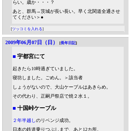
らい。歳か・・・？
あと、群馬→茨城が長い長い。早く北関道全通させ
てください＞●
[
ツッコミを入れる
]
2009年06月07日（日）
[
長年日記
]
■
宇都宮にて
起きたら10時過ぎていました。
寝坊しました。ごめん。＞該当者
しょうがないので、大山ケーブルはあきらめ。
その代わり、正嗣戸祭店で焼２水１。
■
十国峠ケーブル
２年半越し
のリベンジ成功。
日本の鉄道乗りつぶしまで、あと12カ所。