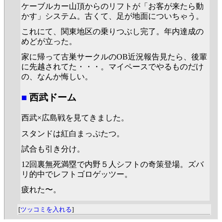
ケーブルカー山頂からのリフトが「お客が来たら動
かす」システム。古くて、足が地面についちゃう。
これにて、関東地区の乗りつぶし完了。年内達成の
めどが立った。
家に帰って古巣サークルのOB近況報告見たら、後輩
に先越されてた・・・。マイペースでやるものだけ
の、なんか悔しい。
■
西武ドーム
西武×広島戦を見てきました。
スタンドは紅白まっぷたつ。
試合も引き分け。
12回裏無死満塁で内野５人シフトの奇策登場。ズバ
リ的中でレフトゴロゲッツー。
疲れた〜。
[
ツッコミを入れる
]