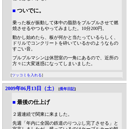
■
ついでに。
乗った板が振動して体中の脂肪をブルブルさせて燃
焼させるやつもやってみました。10分200円。
動かし始めたら、板が何かと当たっているらしく、
ドリルでコンクリートを砕いているかのようなもの
すごい音。
ブルブルマシンは休憩室の一角にあるので、近所の
方々に大変迷惑になってしまいました。
[
ツッコミを入れる
]
2009年06月13日（土）
[
長年日記
]
■
最後の仕上げ
２週連続で関東に来ました。
先週「年内に全国の鉄道のりつぶし完了させる」と
宣言しましたが、残っているのはケーブルカーや観