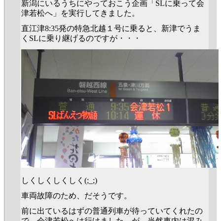
新潟にいるうちにやっておこう企画「SLに乗って会
津若松へ」を実行してきました。
直江津8:35発の特急北越１号に乗ると、新津でうま
くSLに乗り継げるのですが・・・
しくしくしくしく(;_;)
車両故障のため、だそうです。
前に出ているはずの普通列車が待っていてくれたの
で、会津若松へは行けました。が、当然車内は混み