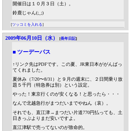
開催日は１０月３日（土）。
鈴鹿じゃん(;_;)
[
ツッコミを入れる
]
2009年06月10日（水）
[
長年日記
]
■
ツーデーパス
↑リンク先はPDFです。この夏、JR東日本ががんばっ
てくれました。
夏休み（7/20〜8/31）と９月の週末に、２日間乗り放
題５千円（特急券は別）という設定。
やった！東京行くのが安くなる！と思ったら・・・
なんで北越急行がまつだいまでやねん（哀）。
それでも、直江津→まつだい片道770円払っても、土
日きっぷよりまだ安いですよ。
直江津駅で売ってないのが致命的。