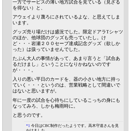
一方でサービスの薄い地方試合を見ている（見ざる
を得ない）と、
アウェイより蔑ろにされているよな、と思えてしま
います。
グッズ売り場だけは盛況でした。限定ドアラTシャツ
のほか、他球団のグッズも売っていたし。け
ど・・・岩瀬２００セーブ達成記念グッズ（欲しか
った）は扱っていませんでした。
たぶん大人の事情があって、あまり言うと「試合あ
るだけまし」ということになりかねないのです
が・・・。
入りの悪い平日のカードを、器の小さい地方に持っ
ていく・・・というのは、営業戦略として間違いで
はないと思いますが。
年に一度の試合を心待ちにしているこっちの身にも
なってみろ、しかも梅雨時に。
と思うのです。
*1
今日はCBC制作だったようです。高木守道さんを見
かけました。