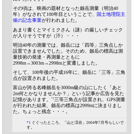
その頃は、映画の題材となった劔岳測量（明治40
年）がなされて100年目ということで、
国土地理院主
催の記念事業
が行われました。
あまり書くとマイミクさん（謎）の厳しいチェック
が入りそうですが（汗）・・・
明治40年の測量では、劔岳には「四等」三角点しか
設置できませんでした。そのため、劔岳の標高は測
量技術の発達・再測量とともに
2998m→3003m→2998mと変遷しました。
そして、100年後の平成16年に、劔岳に「三等」三角
点が設置されました。
富山が誇る名峰劔岳を3000m級の山にしたく「あと
2m何とかなりませんか？」という記事か広告を見た
*1
記憶があります。
三等三角点が設置され、GPS測量
が行われた結果、劔岳の標高は2999mに決まりまし
た。ちょっと残念・・・。
*1
ぐぐったところ、「山と渓谷」2004年7月号らしいで
す。