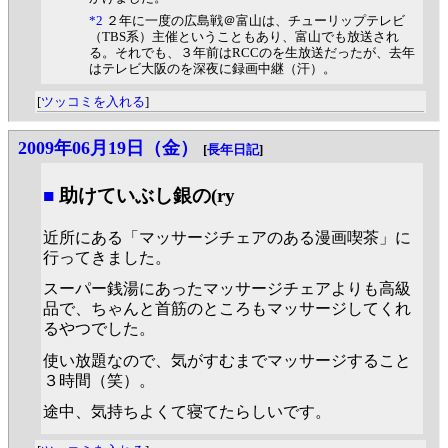
*2
２年に一度の広島戦＠富山は、チューリップテレビ
（TBS系）主催ということもあり、富山でも放送され
る。それでも、３年前はRCCのを生放送だったが、去年
はテレビ大阪のを深夜に録画中継（汗）。
[
ツッコミを入れる
]
2009年06月19日（金）
[
長年日記
]
■
助けていぶし銀の(ry
近所にある「マッサージチェアのある漫画喫茶」に
行ってきました。
スーパー銭湯にあったマッサージチェアよりも高級
品で、ちゃんと首筋のところもマッサージしてくれ
るやつでした。
使い放題なので、気がすむまでマッサージすること
３時間（笑）。
途中、気持ちよくて寝てたらしいです。