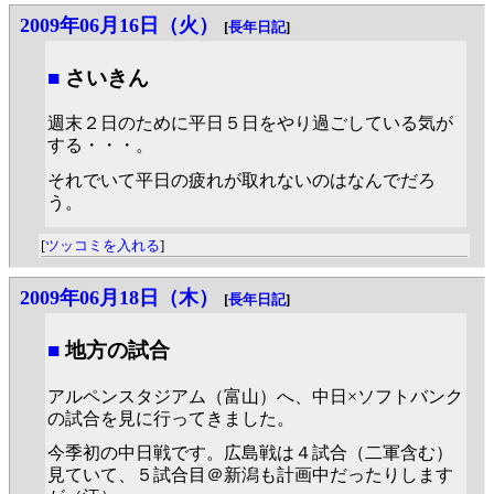
2009年06月16日（火）
[
長年日記
]
■
さいきん
週末２日のために平日５日をやり過ごしている気が
する・・・。
それでいて平日の疲れが取れないのはなんでだろ
う。
[
ツッコミを入れる
]
2009年06月18日（木）
[
長年日記
]
■
地方の試合
アルペンスタジアム（富山）へ、中日×ソフトバンク
の試合を見に行ってきました。
今季初の中日戦です。広島戦は４試合（二軍含む）
見ていて、５試合目＠新潟も計画中だったりします