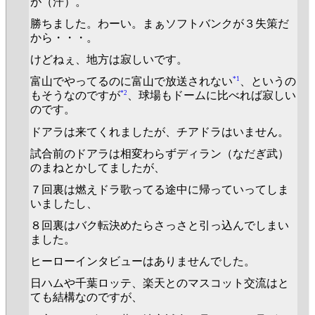
が（汗）。
勝ちました。わーい。まぁソフトバンクが３失策だ
から・・・。
けどねぇ、地方は寂しいです。
*1
富山でやってるのに富山で放送されない
、というの
*2
もそうなのですが
、球場もドームに比べれば寂しい
のです。
ドアラは来てくれましたが、チアドラはいません。
試合前のドアラは相変わらずディラン（なだぎ武）
のまねとかしてましたが、
７回裏は燃えドラ歌ってる途中に帰っていってしま
いましたし、
８回裏はバク転決めたらさっさと引っ込んでしまい
ました。
ヒーローインタビューはありませんでした。
日ハムや千葉ロッテ、楽天とのマスコット交流はと
ても結構なのですが、