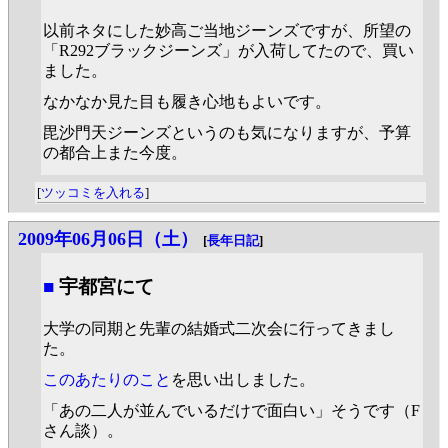
以前ネタにした妙高ご当地ジーンズですが、所望の
「R292ブラックジーンズ」が入荷してたので、買い
ました。
なかなか見た目も履き心地もよいです。
毘沙門天ジーンズというのも気になりますが、予算
の都合上また今度。
[
ツッコミを入れる
]
2009年06月06日（土）
[
長年日記
]
■
宇都宮にて
大学の同期と先輩の結婚式二次会に行ってきまし
た。
このあたりのこと
を思い出しました。
「あの二人が並んでいるだけで面白い」そうです（F
さん談）。