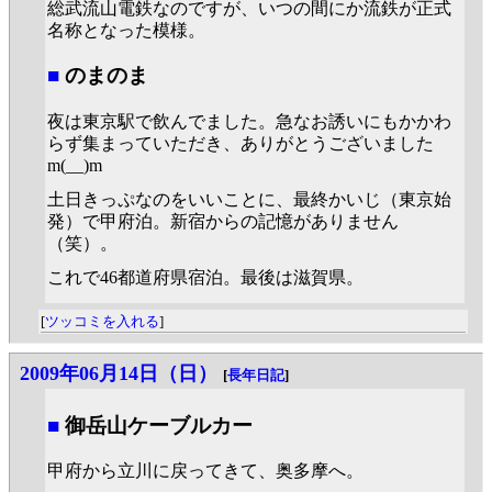
総武流山電鉄なのですが、いつの間にか流鉄が正式
名称となった模様。
■
のまのま
夜は東京駅で飲んでました。急なお誘いにもかかわ
らず集まっていただき、ありがとうございました
m(__)m
土日きっぷなのをいいことに、最終かいじ（東京始
発）で甲府泊。新宿からの記憶がありません
（笑）。
これで46都道府県宿泊。最後は滋賀県。
[
ツッコミを入れる
]
2009年06月14日（日）
[
長年日記
]
■
御岳山ケーブルカー
甲府から立川に戻ってきて、奥多摩へ。