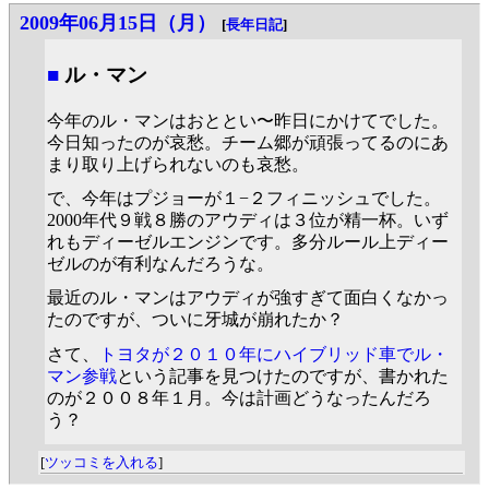
2009年06月15日（月）
[
長年日記
]
■
ル・マン
今年のル・マンはおととい〜昨日にかけてでした。
今日知ったのが哀愁。チーム郷が頑張ってるのにあ
まり取り上げられないのも哀愁。
で、今年はプジョーが１−２フィニッシュでした。
2000年代９戦８勝のアウディは３位が精一杯。いず
れもディーゼルエンジンです。多分ルール上ディー
ゼルのが有利なんだろうな。
最近のル・マンはアウディが強すぎて面白くなかっ
たのですが、ついに牙城が崩れたか？
さて、
トヨタが２０１０年にハイブリッド車でル・
マン参戦
という記事を見つけたのですが、書かれた
のが２００８年１月。今は計画どうなったんだろ
う？
[
ツッコミを入れる
]