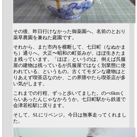
その後、昨日行けなかった御薬園へ。名前のとおり
薬草農園を兼ねた庭園です。
それから、また市内を横断して、七日町（なぬかま
ち）通りへ。大正〜昭和の町並みが、ほぼ生きたま
ま残っています。「ほぼ」というのは、例えば呉服
屋の建物は残っているが呉服屋ではなく別業態に使
われている、というもの。古くてモダンな建物はと
りあえず喫茶店なのか、この界隈やたら喫茶店が多
い気がします。
これまでの行程、ずっと歩いてました。のべ6kmく
らいあったんじゃなかろうか。七日町駅から鉄道で
会津若松駅に戻ります。
そして、SLにリベンジ。今日は無事走ってくれまし
た。