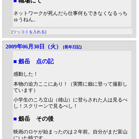
■
職場にて
ネットワークが死んだら仕事何もできなくなるっち
ゅうねん。
[
ツッコミを入れる
]
2009年06月30日（火）
[
長年日記
]
■
劔岳 点の記
感動した！
本物の迫力ここにあり！（実際に劔に登って撮影し
ています）
小学生のころ立山（雄山）に登らされた人は見るべ
し！スクリーンで見るべし！
■
劔岳 その後
映画のロケが始まったのは２年前。自分がまだ富山
にいた時です。