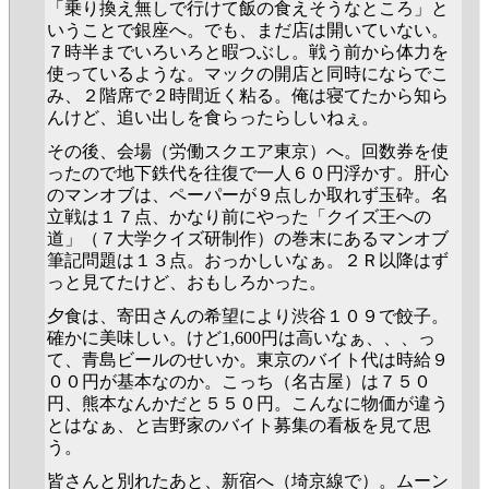
「乗り換え無しで行けて飯の食えそうなところ」と
いうことで銀座へ。でも、まだ店は開いていない。
７時半までいろいろと暇つぶし。戦う前から体力を
使っているような。マックの開店と同時にならでこ
み、２階席で２時間近く粘る。俺は寝てたから知ら
んけど、追い出しを食らったらしいねぇ。
その後、会場（労働スクエア東京）へ。回数券を使
ったので地下鉄代を往復で一人６０円浮かす。肝心
のマンオブは、ペーパーが９点しか取れず玉砕。名
立戦は１７点、かなり前にやった「クイズ王への
道」（７大学クイズ研制作）の巻末にあるマンオブ
筆記問題は１３点。おっかしいなぁ。２Ｒ以降はず
っと見てたけど、おもしろかった。
夕食は、寄田さんの希望により渋谷１０９で餃子。
確かに美味しい。けど1,600円は高いなぁ、、、っ
て、青島ビールのせいか。東京のバイト代は時給９
００円が基本なのか。こっち（名古屋）は７５０
円、熊本なんかだと５５０円。こんなに物価が違う
とはなぁ、と吉野家のバイト募集の看板を見て思
う。
皆さんと別れたあと、新宿へ（埼京線で）。ムーン