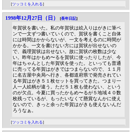
[
ツッコミを入れる
]
1998年12月27日（日）
[
長年日記
]
年賀状を書いた。私の年賀状は絵入りはがきに筆ペ
ンで一文ずつ書いていくので、賀状を書くこと自体
には時間はかからないが、一文を考えるのに時間が
かかる。一文を書けない方には賀状が出せないの
で、義理賀状は出せない。故に賀状の枚数は少な
い。昨年はかもめ〜るを賀状に使ったりしたが、今
年はちゃんとした年賀状を使った。といっても普通
に売ってる年賀はがきではつまらないので、１１月
に名古屋中央局へ行き、各都道府県で発売されてい
る年賀はがき５１枚セットを買ってきた。つまり一
人一人絵柄が違う。ただ５１枚も使わない、という
のが欠点。今夏に買ったかもめ〜るが５地域４０数
枚残っているが、もったいなくて懸賞なんかに使え
ないので、きっと余った年賀はがきも使えないんだ
ろうなぁ。
[
ツッコミを入れる
]