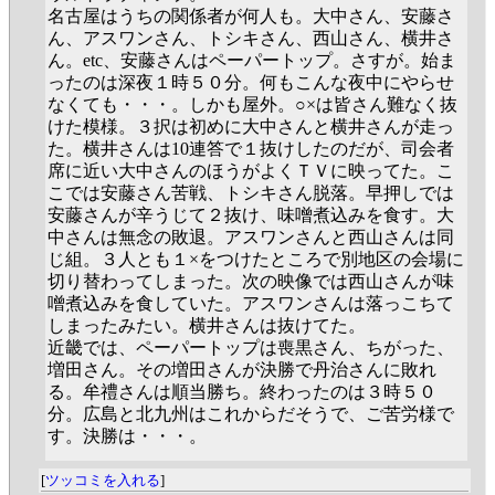
名古屋はうちの関係者が何人も。大中さん、安藤さ
ん、アスワンさん、トシキさん、西山さん、横井さ
ん。etc、安藤さんはペーパートップ。さすが。始ま
ったのは深夜１時５０分。何もこんな夜中にやらせ
なくても・・・。しかも屋外。○×は皆さん難なく抜
けた模様。３択は初めに大中さんと横井さんが走っ
た。横井さんは10連答で１抜けしたのだが、司会者
席に近い大中さんのほうがよくＴＶに映ってた。こ
こでは安藤さん苦戦、トシキさん脱落。早押しでは
安藤さんが辛うじて２抜け、味噌煮込みを食す。大
中さんは無念の敗退。アスワンさんと西山さんは同
じ組。３人とも１×をつけたところで別地区の会場に
切り替わってしまった。次の映像では西山さんが味
噌煮込みを食していた。アスワンさんは落っこちて
しまったみたい。横井さんは抜けてた。
近畿では、ペーパートップは喪黒さん、ちがった、
増田さん。その増田さんが決勝で丹治さんに敗れ
る。牟禮さんは順当勝ち。終わったのは３時５０
分。広島と北九州はこれからだそうで、ご苦労様で
す。決勝は・・・。
[
ツッコミを入れる
]