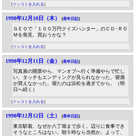
[
ツッコミを入れる
]
1998年12月10日（木）
[
長年日記
]
ＧＥＯで「１００万円クイズハンター」のＣＤ−ＲＯ
Ｍを発見。買おうかな？
[
ツッコミを入れる
]
1998年12月11日（金）
[
長年日記
]
写真展の開票やら、マンオブへ行く準備やらで忙し
い。タッチもエンディングが見られなかった。寝酒
が買えなかった。寝たのは浜松を過ぎてから。（明
日へ続く）
[
ツッコミを入れる
]
1998年12月12日（土）
[
長年日記
]
東京駅着。なぜか八丁堀まで歩く。辺りに食事でき
そうなところはない。朝５時なら当然か。よって、