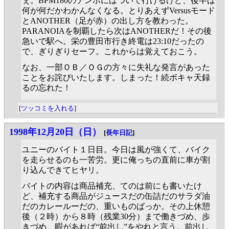
ぇ。BPM180のテンポにはついて行けるけど、後半は
何が何だかわかんなくなる。とりあえずVersusモード
とANOTHER（足が赤）の出し方を教わった。
PARANOIAを制覇したら次はANOTHERだ！その後
急いで駅へ。栄の豊田市行き終電は23:10だったの
で、ぎりぎりセーフ。これからは覚えておこう。
なお、一部ＯＢ／ＯＧの方々に失礼な発言があった
ことをお詫びいたします。しまった！続ボキャ天録
るの忘れた！
[
ツッコミを入れる
]
1998年12月20日（日）
[
長年日記
]
ユニーのバイト１日目。今日は風が強くて、バイク
を走らせるのも一苦労。更に俺っちの直前に車が割
り込んできてヒヤリ。
バイトの内容は商品補充、てのは前にも書いたけ
ど、補充する商品がジュースだの缶詰だのサラダ油
だのカレールーだの、重いものばっか。その上休憩
後（２時）から８時（残業30分）まで働きづめ、歩
きづめ。暇があれば“前出し”をやれと言う。前出し