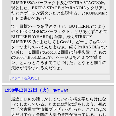
BUSINESSのパーフェクト及びEXTRA STAGEの出
現とした。EXTRA STAGEはPARANOIAをクリアし
たときゲージが満タンだと出現する、とKONAMIの
ＨＰに書いてあった。
で、目標の一つを早速クリア。BUTTERFLYでよう
やく160COMBOのパーフェクト。とりあえずこれで
BUTTERFLY(HARD)は卒業。続くSTRICTY
BUSINESSではまたしてもGood1。どーしてもGood
を一つ出しちゃうんだよなぁ。続くPARANOIAはい
い感じ。１回目はGood8,２回目は前半失敗したもの
のGood4,Boo1,Miss2で、ゲージはあと２つで満タ
ン、というところまでこじつけた。となると前半の
失敗が悔やまれるんだなぁ。
[
ツッコミを入れる
]
1998年12月22日（火）
[
長年日記
]
最近D.D.R.の話しかしてないから横文字だらけにな
ってしまっている。たまには別の話をしよう。初め
て「名古屋大学情報プラザ」へ行った。ここには名
大だけでなく全国の大学の資料が揃っている。もち