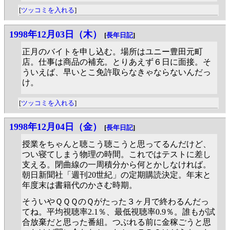
[
ツッコミを入れる
]
1998年12月03日（木）
[
長年日記
]
正月のバイトを申し込む。場所はユニー豊田元町
店。仕事は商品の補充。とりあえず６日に面接。そ
ういえば、早いとこ免許取らなきゃならないんだっ
け。
[
ツッコミを入れる
]
1998年12月04日（金）
[
長年日記
]
授業をちゃんと聴こう聴こうと思ってるんだけど、
つい寝てしまう物理の時間。これではテストに差し
支える。閉曲線の一周積分から何とかしなければ。
朝日新聞社「週刊20世紀」の定期購読決定。年末と
年度末は書籍代のかさむ時期。
そういやＱＱＱのＱがたった３ヶ月で終わるんだっ
てね。平均視聴率2.1％、最低視聴率0.9％。誰もが試
合放棄だと思った番組。つぶれる前に金稼ごうと思