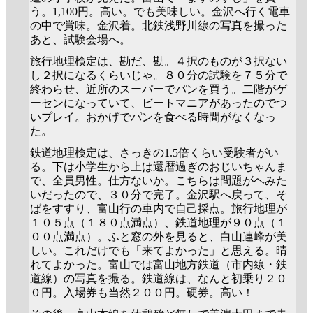
う。1,100円。高い。でも美味しい。金沢へ行く電車
の中で賞味。金沢着。北鉄浅野川線の写真を撮った
あと、試験会場へ。
旅行地理検定は、勘だ、勘。４択のものが３択ない
し２択になるくらいじゃ。８０分の試験を７５分で
終わらせ、近所のスーパーでパンを買う。二階がゲ
ーセンになっていて、ビートマニアがあったのでつ
いプレイ。おかげでパンを食べる時間がなくなっ
た。
鉄道地理検定は、さっきの1.5倍くらい受験者がい
る。下は小学生から上は還暦過ぎのおじいちゃんま
で、全員男性。仕方ないか。こちらは問題がヘみた
いだったので、３０分で完了。金沢駅へ戻って、そ
ばをすすり、富山行の車内で自己採点。旅行地理が
１０５点（１８０点満点）、鉄道地理が９０点（１
００点満点）。ふと窓の外を見ると、白山連峰が美
しい。これだけでも「来てよかった」と思える。晴
れてよかった。富山では富山地方鉄道（市内線・鉄
道線）の写真を撮る。鉄道線は、なんと初乗り２０
０円。入場券も当然２００円。硬券。高い！