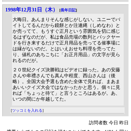
1998年12月31日（木）
[
長年日記
]
大晦日。あんまりそんな感じがしない。ユニーでバ
イトしてるんだから鏡餅とか注連縄（しめなわ）と
か売ってて、もうすぐ正月という雰囲気を切に感じ
るはずなのだが、私は食品売場の数列とバックヤー
ドを行き来するだけで正月用品を売ってる催事場に
は縁がないのだ。とはいえおせち料理を売ってた
り、値札のあちこちに「お正月用品」の文字が見ら
れるのだが。
２０世紀クイズ決勝戦はビデオに録った。あの安藤
さんや牟禮さんでも真ん中程度、西山さんは（後
略）。全国大会予選も含めた全体で見れば、まあま
あいいクイズ大会ではなかったかと思う。個々に見
れば「ちょっと待て」と言うところはあるが。あ、
いつの間にか年越してた。
[
ツッコミを入れる
]
訪問者数 今日 昨日