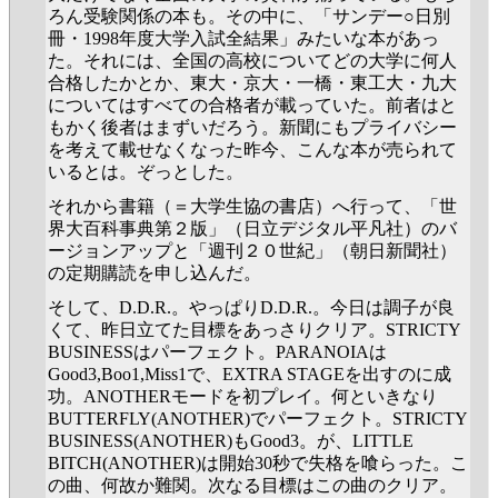
ろん受験関係の本も。その中に、「サンデー○日別
冊・1998年度大学入試全結果」みたいな本があっ
た。それには、全国の高校についてどの大学に何人
合格したかとか、東大・京大・一橋・東工大・九大
についてはすべての合格者が載っていた。前者はと
もかく後者はまずいだろう。新聞にもプライバシー
を考えて載せなくなった昨今、こんな本が売られて
いるとは。ぞっとした。
それから書籍（＝大学生協の書店）へ行って、「世
界大百科事典第２版」（日立デジタル平凡社）のバ
ージョンアップと「週刊２０世紀」（朝日新聞社）
の定期購読を申し込んだ。
そして、D.D.R.。やっぱりD.D.R.。今日は調子が良
くて、昨日立てた目標をあっさりクリア。STRICTY
BUSINESSはパーフェクト。PARANOIAは
Good3,Boo1,Miss1で、EXTRA STAGEを出すのに成
功。ANOTHERモードを初プレイ。何といきなり
BUTTERFLY(ANOTHER)でパーフェクト。STRICTY
BUSINESS(ANOTHER)もGood3。が、LITTLE
BITCH(ANOTHER)は開始30秒で失格を喰らった。こ
の曲、何故か難関。次なる目標はこの曲のクリア。