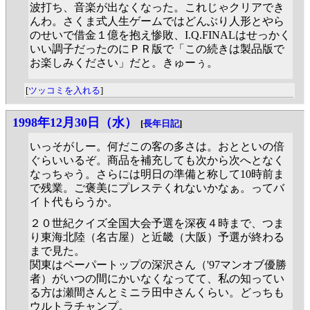
波打ち、音楽が出なくなった。これじゃクリアでき
んわ。さくま式人生ゲームではどんぶり人形とやら
のせいで借金１億を抱え惨敗、I.Q.FINALはせっかく
いい調子だったのにＰＲ版で「この続きは製品版で
お楽しみください」だと。きゅーぅ。
[
ツッコミを入れる
]
1998年12月30日（水）
[
長年日記
]
いっそがしー。何だこの客の多さは。おとといの倍
ぐらいいるぞ。商品を補充しても次から次へとなく
なっちゃう。さらには明日の準備と称して10時前ま
で残業。ご褒美にプレステくれないかなぁ。ってバ
イト代もらうか。
２０世紀クイズ全国大会予選を深夜４時まで、つま
り東海北陸（名古屋）と近畿（大阪）予選が終わる
まで見た。
関東はペーパートップの深沢さん（'97マンオブ優勝
者）がいつの間にかいなくなってて、私の知ってい
る方は瀬間さんとミニラ田中さんくらい。どっちも
ウルトラチャンプ。