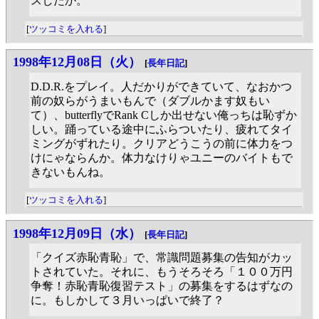
スしたか。
[
ツッコミを入れる
]
1998年12月08日（火）
[
長年日記
]
D.D.R.をプレイ。人だかりができていて、なおかつ
前の奴らがうまいもんで（ダブルかます奴もい
て）、butterflyでRank Cしか出せない俺っちは恥ずか
しい。踊っている途中にふらついたり、疲れてタイ
ミングがずれたり。クリアどうこうの前に体力をつ
けにゃならんか。体力なけりゃユニーのバイトもで
きないもんね。
[
ツッコミを入れる
]
1998年12月09日（水）
[
長年日記
]
「クイズ赤恥青恥」で、常識問題募集の告知がカッ
トされていた。それに、もうそろそろ「１００万円
争奪！赤恥青恥復習テスト」の募集をするはずなの
に。もしかして３月いっぱいで終了？