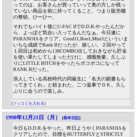
ってのは、お客さんが買っていって奥の方しか残っ
ていない商品を前に持ってくること。つまり販売棚
の整頓。ひーひー。
それでもバイト後にU-FAC IIでD.D.R.やったんだか
ら、よっぽど気合い入ってるんだなぁ。今日遂に
PARANOIAをクリア。Good11,Boo1,Miss3といういま
いちな成績でRank Bだったが、嬉しい。２回やって
１回目は初めから138COMBO出しておきながら貯金
を使い果たしてしまっただけに、感慨無量。久しぶ
りにLITTLE BITCHをやったらボコボコになって
RANK Bだった。
浪人している高校時代の同級生に「名大の願書もら
ってきてくれ」と頼まれた。二つ返事でＯＫ。久し
ぶりに会うので楽しみ。
[
ツッコミを入れる
]
1998年12月21日（月）
[
長年日記
]
今日もD.D.R.をやった。昨日ようやくPARANOIAを
クリアしたので、目標をBUTTERFLYとSTRICTLY