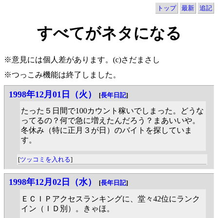
トップ
最新
追記
すべてがネタになる
※意見には個人差があります。(c)さだまさし
※つっこみ機能は終了しました。
1998年12月01日（火）
[
長年日記
]
たった５日間で100カウント稼いでしまった。どうな
ってるの？何で急に増えたんだろう？まあいいや。
冬休み（特に正月３が日）のバイトを探していま
す。
[
ツッコミを入れる
]
1998年12月02日（水）
[
長年日記
]
ＥＣＩＰアクセスランキングに、堂々42位にランク
イン（ＩＤ別）。きゃほ。