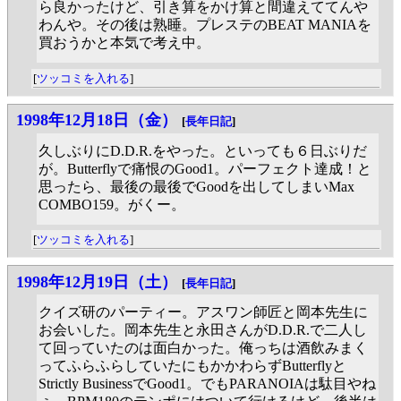
ら良かったけど、引き算をかけ算と間違えててんや
わんや。その後は熟睡。プレステのBEAT MANIAを
買おうかと本気で考え中。
[
ツッコミを入れる
]
1998年12月18日（金）
[
長年日記
]
久しぶりにD.D.R.をやった。といっても６日ぶりだ
が。Butterflyで痛恨のGood1。パーフェクト達成！と
思ったら、最後の最後でGoodを出してしまいMax
COMBO159。がくー。
[
ツッコミを入れる
]
1998年12月19日（土）
[
長年日記
]
クイズ研のパーティー。アスワン師匠と岡本先生に
お会いした。岡本先生と永田さんがD.D.R.で二人し
て回っていたのは面白かった。俺っちは酒飲みまく
ってふらふらしていたにもかかわらずButterflyと
Strictly BusinessでGood1。でもPARANOIAは駄目やね