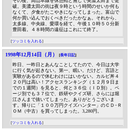
その後、高山本線を休憩殆ど無しで美濃太田まで走
破。美濃太田の街は夜９時という時間のせいか何も
なくて、夕食がたこやきになってしまった。富山で
何か買い込んでおくべきだったかなぁ。それから、
太多線、中央線、愛環を経て、午後１０時５０分新
豊田着。４８時間の遠征はこれにて終了。
[
ツッコミを入れる
]
1998年12月14日（月）
[
長年日記
]
昨日、一昨日とあんなことしてたので、今日は大学
に行く気が起きない。第一、眠い。だけど、言語と
実験があるので休むわけにはいかない。カルビ丼４
２０円は高い！アクセスランキング（１２月９日ま
での１週間）を見ると、何と３６位（ＩＤ別）。ペ
ージ別でも３７位で、鉄研やクイズ研、さらには堀
江さんまで抜いてしまった。ありがとうございま
す。帰りに「１００万円クイズハンター」のＣＤ−Ｒ
ＯＭ（中古）を買ってしまった。3,280円。
[
ツッコミを入れる
]