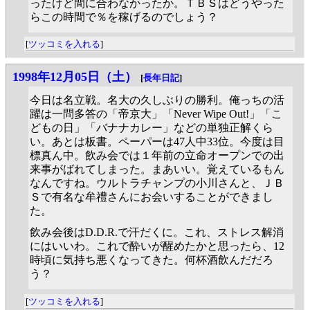
ったけど間に合わなかったか。ＴＢＳはどうやった
らこの時間で％を稼げるのでしょう？
[
ツッコミを入れる
]
1998年12月05日（土）
[
長年日記
]
今日は名立戦。名大の久しぶりの勝利。俺っちの活
躍は一問多答の「帝京大」「Never Wipe Out!」「こ
どもの日」「バナナカレー」などの単独正解くら
い。あとは板書。ペーパーは47人中33位。今度は目
標真ん中。飲み会では１年前の立命オープンでの出
来事がばれてしまった。まあいい。覚えているもん
なんですね。ウルトラチャンプの小川さんと、ＪＢ
Ｓで有名な牟禮さんにお会いすることができまし
た。
飲み会後はD.D.R.で汗だくに。これ、ストレス解消
にはいいわ。これで酔いが醒めたかと思ったら、12
時頃に気持ち悪くなってきた。何杯酒飲んだだろ
う？
[
ツッコミを入れる
]