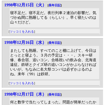
1998年12月15日（火）
[
長年日記
]
寝不足だ。寝不足だ。夜行列車２連泊の影響だ。気
づかぬ間に熟睡してる（らしい）。早く寝たいのは
山々だけど。
[
ツッコミを入れる
]
1998年12月16日（水）
[
長年日記
]
またしても熟睡。すべてのこと棚に上げて、今日は
とっとと寝よう。３月の予定は・・・。スキー研
修、春合宿、追いコン。合格祝いの飲み会、北海道
遠征。鉄研とクイズ研の追いコンがかぶらなければ
いいが。ちなみに名大祭コンパは必ずかぶるのよ
ね。来年（'99）は鉄研。
[
ツッコミを入れる
]
1998年12月17日（木）
[
長年日記
]
何と数学で当たってしまった。問題が簡単だったか