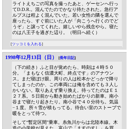
ライトえちごの写真を撮ったあと、ゲーセンへ行っ
てD.D.R.。混んでたのでかなり待たされた。急行ア
ルプスは程よく混んでいた。若い女性の隣を選んで
座ったら、すぐ前にいた人が「向こうへ行くのでど
うぞ」と譲ってくれた。嬉しいやら残念やら。寝た
のは八王子を過ぎた辺り。（明日へ続く）
[
ツッコミを入れる
]
1998年12月13日（日）
[
長年日記
]
（下の続き）ふと目が覚めたら、時刻は４時５０
分。「まもなく信濃大町、終点です」のアナウン
ス。まだ寝ぼけ眼。周りの人は松本かどっかで降り
てしまったのか、この車両には俺を含めても３人し
かいない。取りあえず乗り換え。待ってたのはＥ１
２７系。５日前から動き始めたばかりの新車。南小
谷まで寝たり起きたり。南小谷で４０分待ち。気温
−１度。所々雪が積もってる。待合い室のストーブで
暖をとって待つ。
そして“暫定区間”乗車。糸魚川からは北陸本線。木
造の小学校が見えた。富山で「ますのすし」を買