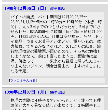
1998年12月06日（日）
[
長年日記
]
バイトの面接。バイト期間は12月20,23,25〜
28,30,31,1月2〜5日の11時30分〜19時30分（休憩１時
間）。元々3日までのつもりだったが、5日までにさ
せられた。時給850円×７時間／日×12日＝給料71,400
円。1月25日振り込み。仕事は商品補充。ただしドラ
イ食品、つまりお菓子とか米とか、重たいもの。体
力勝負。できるかな？それと、久しぶりの献血。旅
行地理検定の受験票が届いたので、そっちの勉強も
しようかなぁ。前にも言ったように、受験地は金
沢。何故って・・・、東京から普通に帰ったんじゃ
つまんないジャン。朝食は富山の「ますのすし」に
なる予定。
[
ツッコミを入れる
]
1998年12月07日（月）
[
長年日記
]
物理の実験に４時半までかかった。どう測っても理
論値と大きく異なる値しか出なくて、１時間半もロ