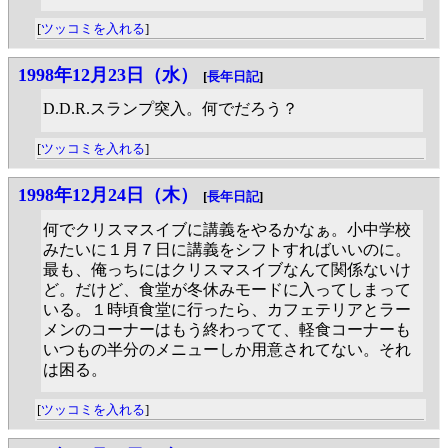
[
ツッコミを入れる
]
1998年12月23日（水）
[
長年日記
]
D.D.R.スランプ突入。何でだろう？
[
ツッコミを入れる
]
1998年12月24日（木）
[
長年日記
]
何でクリスマスイブに講義をやるかなぁ。小中学校
みたいに１月７日に講義をシフトすればいいのに。
最も、俺っちにはクリスマスイブなんて関係ないけ
ど。だけど、食堂が冬休みモードに入ってしまって
いる。１時頃食堂に行ったら、カフェテリアとラー
メンのコーナーはもう終わってて、軽食コーナーも
いつもの半分のメニューしか用意されてない。それ
は困る。
[
ツッコミを入れる
]