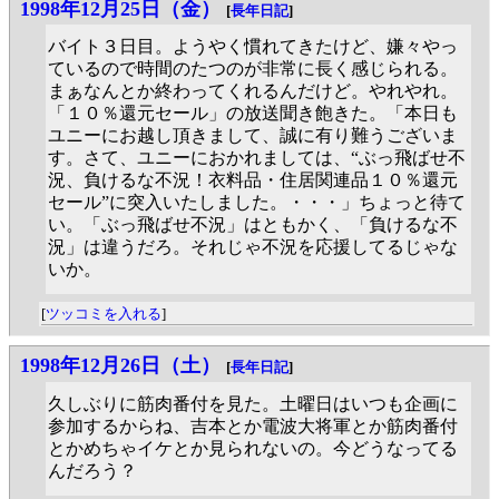
1998年12月25日（金）
[
長年日記
]
バイト３日目。ようやく慣れてきたけど、嫌々やっ
ているので時間のたつのが非常に長く感じられる。
まぁなんとか終わってくれるんだけど。やれやれ。
「１０％還元セール」の放送聞き飽きた。「本日も
ユニーにお越し頂きまして、誠に有り難うございま
す。さて、ユニーにおかれましては、“ぶっ飛ばせ不
況、負けるな不況！衣料品・住居関連品１０％還元
セール”に突入いたしました。・・・」ちょっと待て
い。「ぶっ飛ばせ不況」はともかく、「負けるな不
況」は違うだろ。それじゃ不況を応援してるじゃな
いか。
[
ツッコミを入れる
]
1998年12月26日（土）
[
長年日記
]
久しぶりに筋肉番付を見た。土曜日はいつも企画に
参加するからね、吉本とか電波大将軍とか筋肉番付
とかめちゃイケとか見られないの。今どうなってる
んだろう？