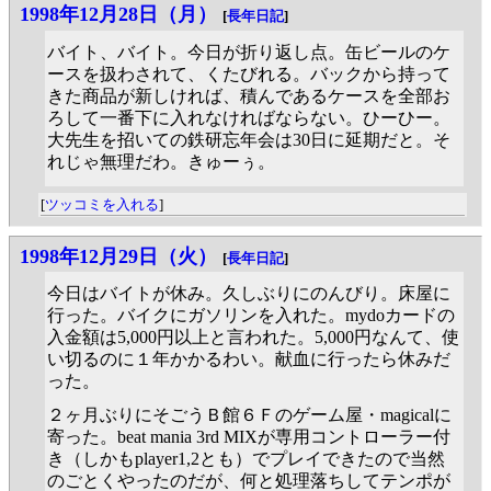
1998年12月28日（月）
[
長年日記
]
バイト、バイト。今日が折り返し点。缶ビールのケ
ースを扱わされて、くたびれる。バックから持って
きた商品が新しければ、積んであるケースを全部お
ろして一番下に入れなければならない。ひーひー。
大先生を招いての鉄研忘年会は30日に延期だと。そ
れじゃ無理だわ。きゅーぅ。
[
ツッコミを入れる
]
1998年12月29日（火）
[
長年日記
]
今日はバイトが休み。久しぶりにのんびり。床屋に
行った。バイクにガソリンを入れた。mydoカードの
入金額は5,000円以上と言われた。5,000円なんて、使
い切るのに１年かかるわい。献血に行ったら休みだ
った。
２ヶ月ぶりにそごうＢ館６Ｆのゲーム屋・magicalに
寄った。beat mania 3rd MIXが専用コントローラー付
き（しかもplayer1,2とも）でプレイできたので当然
のごとくやったのだが、何と処理落ちしてテンポが