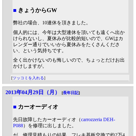
■
きょうからGW
弊社の場合、10連休を頂きました。
個人的には、今年は大型連休を頂いても遠くへ出か
けられないし、夏休みが比較的短いので、GWはカ
レンダー通りでいいから夏休みをたくさんくださ
い、という気持ちです。
全く出かけないのも悔しいので、ちょっとだけお出
かけしますが。
[
ツッコミを入れる
]
2013年04月29日（月）
[
長年日記
]
■
カーオーディオ
先日故障したカーオーディオ（
carrozzeria DEH-
P088
）を修理に出しました。
が、修理見積もりの結果、フレキ基板交換で約2万4