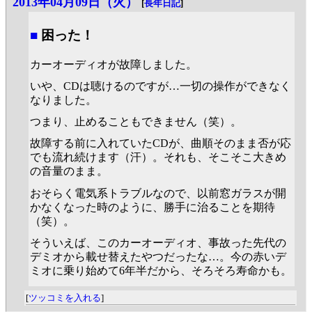
2013年04月09日（火）
[
長年日記
]
■
困った！
カーオーディオが故障しました。
いや、CDは聴けるのですが…一切の操作ができなく
なりました。
つまり、止めることもできません（笑）。
故障する前に入れていたCDが、曲順そのまま否が応
でも流れ続けます（汗）。それも、そこそこ大きめ
の音量のまま。
おそらく電気系トラブルなので、以前窓ガラスが開
かなくなった時のように、勝手に治ることを期待
（笑）。
そういえば、このカーオーディオ、事故った先代の
デミオから載せ替えたやつだったな…。今の赤いデ
ミオに乗り始めて6年半だから、そろそろ寿命かも。
[
ツッコミを入れる
]