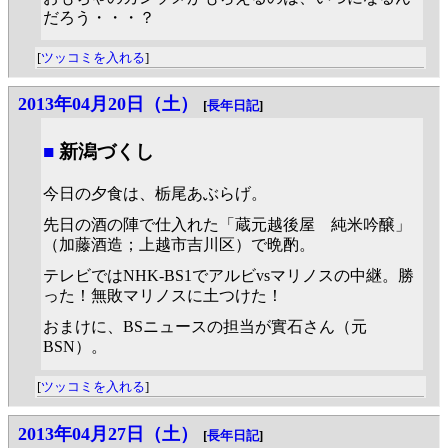
だろう・・・？
[
ツッコミを入れる
]
2013年04月20日（土）
[
長年日記
]
■
新潟づくし
今日の夕食は、栃尾あぶらげ。
先日の酒の陣で仕入れた「蔵元越後屋 純米吟醸」
（加藤酒造；上越市吉川区）で晩酌。
テレビではNHK-BS1でアルビvsマリノスの中継。勝
った！無敗マリノスに土つけた！
おまけに、BSニュースの担当が實石さん（元
BSN）。
[
ツッコミを入れる
]
2013年04月27日（土）
[
長年日記
]