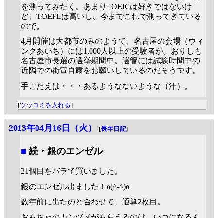
を測ってみたく。あまりTOEICは好きではないけ
ど、TOEFLは高いし、今までこれで測ってきている
ので。
4月開催は大都市のみのようで、名古屋の会場（ウィ
ンクあいち）には1,000人以上の受験者が。おりしも
名古屋市長選の選挙期間中。選管には試験時間中の
近隣での街宣自粛をお願いしているのだそうです。
手ごたえは・・・あるようなないような（汗）。
[
ツッコミを入れる
]
2013年04月16日（火）
[
長年日記
]
■
続・銀のエンゼル
21個目をバラで買いました。
銀のエンゼル出ました！o(^-^)o
数年前に出たのと合わせて、通算2枚目。
おもちゃのカンヅメがもらえるのは、いつになるん