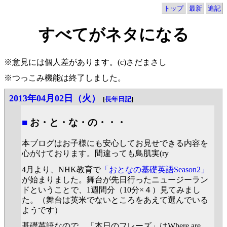
トップ
最新
追記
すべてがネタになる
※意見には個人差があります。(c)さだまさし
※つっこみ機能は終了しました。
2013年04月02日（火）
[
長年日記
]
■
お・と・な・の・・・
本ブログはお子様にも安心してお見せできる内容を
心がけております。間違っても鳥肌実(ry
4月より、NHK教育で
「おとなの基礎英語Season2」
が始まりました。舞台が先日行ったニュージーラン
ドということで、1週間分（10分×４）見てみまし
た。（舞台は英米でないところをあえて選んでいる
ようです）
基礎英語なので、「本日のフレーズ」はWhere are