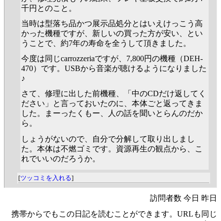
千円とのこと。
当時は型落ち品かつ展示品処分とはいえけっこう高
かった機種ですが、新しいの買った方が安い、とい
うことで、約7年の寿命を全うして頂きました。
今度は同じcarrozzeriaですが、7,800円の機種（DEH-
470）です。USBから音楽が聴けるようになりました
♪
さて、修理に出した前機種、「中のCDだけ返してく
ださい」と言っておいたのに、本体ごと返ってきま
した。まーったくもー、人の話を聞いとらんのだか
ら。
しょうがないので、自分で分解して取り出しまし
た。本体は不燃ゴミです。資源再生の観点から、こ
れでいいのだろうか。
[
ツッコミを入れる
]
訪問者数 今日 昨日
携帯からでもこの日記を読むことができます。URLも同じ