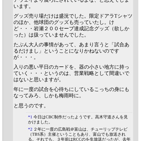
います。
グッズ売り場だけは盛況でした。限定ドアラTシャツ
のほか、他球団のグッズも売っていたし。け
ど・・・岩瀬２００セーブ達成記念グッズ（欲しか
った）は扱っていませんでした。
たぶん大人の事情があって、あまり言うと「試合あ
るだけまし」ということになりかねないのです
が・・・。
入りの悪い平日のカードを、器の小さい地方に持っ
ていく・・・というのは、営業戦略として間違いで
はないと思いますが。
年に一度の試合を心待ちにしているこっちの身にも
なってみろ、しかも梅雨時に。
と思うのです。
*1
今日はCBC制作だったようです。高木守道さんを見
かけました。
*2
２年に一度の広島戦＠富山は、チューリップテレビ
（TBS系）主催ということもあり、富山でも放送され
る。それでも、３年前はRCCのを生放送だったが、去年