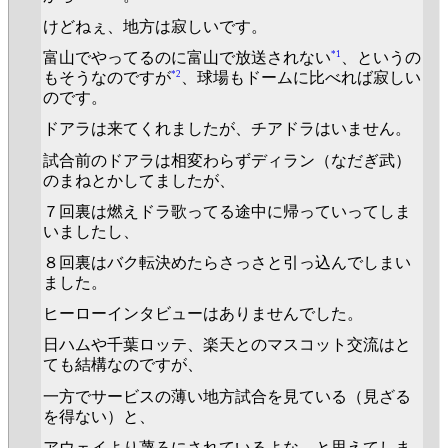
けどねぇ、地方は寂しいです。
*1
富山でやってるのに富山で放送されない
、というの
*2
もそうなのですが
、球場もドームに比べれば寂しい
のです。
ドアラは来てくれましたが、チアドラはいません。
試合前のドアラは相変わらずディラン（なだぎ武）
のまねとかしてましたが、
７回裏は燃えドラ歌ってる途中に帰っていってしま
いましたし、
８回裏はバク転決めたらさっさと引っ込んでしまい
ました。
ヒーローインタビューはありませんでした。
日ハムや千葉ロッテ、楽天とのマスコット交流はと
ても結構なのですが、
一方でサービスの薄い地方試合を見ている（見ざる
を得ない）と、
アウェイより蔑ろにされているよな、と思えてしま