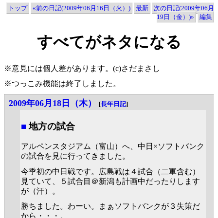
トップ
«前の日記(2009年06月16日（火）)
最新
次の日記(2009年06月
19日（金）)»
編集
すべてがネタになる
※意見には個人差があります。(c)さだまさし
※つっこみ機能は終了しました。
2009年06月18日（木）
[
長年日記
]
■
地方の試合
アルペンスタジアム（富山）へ、中日×ソフトバンク
の試合を見に行ってきました。
今季初の中日戦です。広島戦は４試合（二軍含む）
見ていて、５試合目＠新潟も計画中だったりします
が（汗）。
勝ちました。わーい。まぁソフトバンクが３失策だ
から・・・。