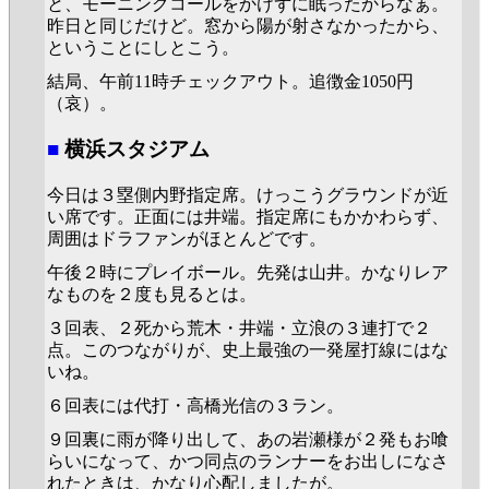
と、モーニングコールをかけずに眠ったからなぁ。
昨日と同じだけど。窓から陽が射さなかったから、
ということにしとこう。
結局、午前11時チェックアウト。追徴金1050円
（哀）。
■
横浜スタジアム
今日は３塁側内野指定席。けっこうグラウンドが近
い席です。正面には井端。指定席にもかかわらず、
周囲はドラファンがほとんどです。
午後２時にプレイボール。先発は山井。かなりレア
なものを２度も見るとは。
３回表、２死から荒木・井端・立浪の３連打で２
点。このつながりが、史上最強の一発屋打線にはな
いね。
６回表には代打・高橋光信の３ラン。
９回裏に雨が降り出して、あの岩瀬様が２発もお喰
らいになって、かつ同点のランナーをお出しになさ
れたときは、かなり心配しましたが。