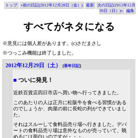
トップ
«前の日記(2012年12月28日（金）)
最新
次の日記(2012年12月
30日（日）)»
編集
すべてがネタになる
※意見には個人差があります。(c)さだまさし
※つっこみ機能は終了しました。
2012年12月29日（土）
[
長年日記
]
■
ついに発見！
近鉄百貨店四日市店へ買い物へ行ってきました。
このあたりの人は正月に松阪牛を食べる習慣がある
のでしょうか、肉屋の前に長蛇の列ができていまし
た。
それはスルーして食料品売り場へ行きました。デパ
ートの食料品売り場は意外なものが売っていて、眺
めるには面白いのですが・・・。