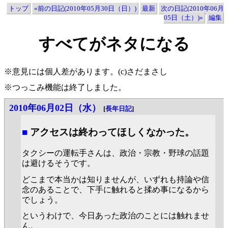
トップ
«前の日記(2010年05月30日（日）)
最新
次の日記(2010年06月
05日（土）)»
編集
すべてがネタになる
※意見には個人差があります。(c)さだまさし
※つっこみ機能は終了しました。
2010年06月02日（水）
[
長年日記
]
■
アクセスは終わってほしくなかった。
タクシーの運転手さんは、政治・宗教・野球の話題
は避けるそうです。
どこまで本当かは知りませんが、いずれも持論や信
念のあることで、下手に触れると揉め事になるから
でしょう。
というわけで、今日あった政治のことには触れませ
ん。